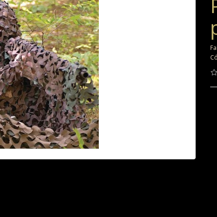
Fa
Có