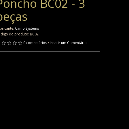
Poncho BC02 - 3
peças
bricante:
Camo Systems
digo do produto: BC02
0 comentários
/
Inserir um Comentário